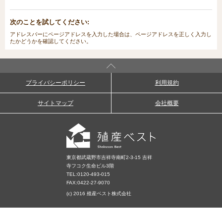
次のことを試してください:
アドレスバーにページアドレスを入力した場合は、ページアドレスを正しく入力し
たかどうかを確認してください。
プライバシーポリシー
利用規約
サイトマップ
会社概要
東京都武蔵野市吉祥寺南町2-3-15 吉祥
寺フコク生命ビル3階
TEL:
0120-493-015
FAX:0422-27-9070
(c) 2016 殖産ベスト株式会社