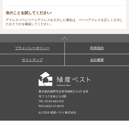
次のことを試してください:
アドレスバーにページアドレスを入力した場合は、ページアドレスを正しく入力し
たかどうかを確認してください。
プライバシーポリシー
利用規約
サイトマップ
会社概要
東京都武蔵野市吉祥寺南町2-3-15 吉祥
寺フコク生命ビル3階
TEL:
0120-493-015
FAX:0422-27-9070
(c) 2016 殖産ベスト株式会社