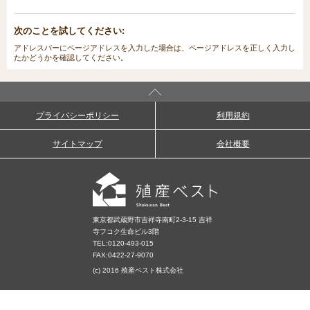
次のことを試してください:
アドレスバーにページアドレスを入力した場合は、ページアドレスを正しく入力し
たかどうかを確認してください。
プライバシーポリシー
利用規約
サイトマップ
会社概要
東京都武蔵野市吉祥寺南町2-3-15 吉祥
寺フコク生命ビル3階
TEL:
0120-493-015
FAX:0422-27-9070
(c) 2016 殖産ベスト株式会社