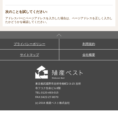
次のことを試してください:
アドレスバーにページアドレスを入力した場合は、ページアドレスを正しく入力し
たかどうかを確認してください。
プライバシーポリシー
利用規約
サイトマップ
会社概要
東京都武蔵野市吉祥寺南町2-3-15 吉祥
寺フコク生命ビル3階
TEL:
0120-493-015
FAX:0422-27-9070
(c) 2016 殖産ベスト株式会社