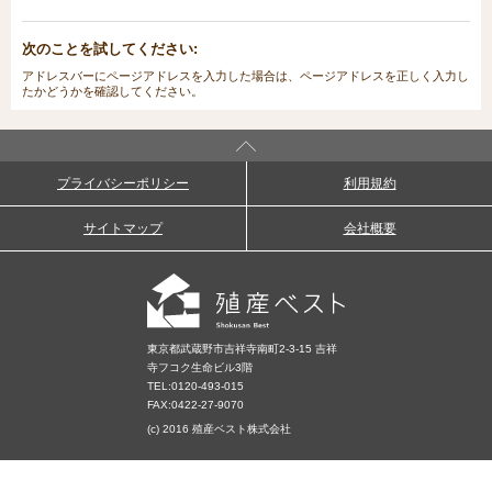
次のことを試してください:
アドレスバーにページアドレスを入力した場合は、ページアドレスを正しく入力し
たかどうかを確認してください。
プライバシーポリシー
利用規約
サイトマップ
会社概要
東京都武蔵野市吉祥寺南町2-3-15 吉祥
寺フコク生命ビル3階
TEL:
0120-493-015
FAX:0422-27-9070
(c) 2016 殖産ベスト株式会社