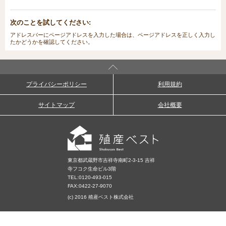
次のことを試してください:
アドレスバーにページアドレスを入力した場合は、ページアドレスを正しく入力し
たかどうかを確認してください。
プライバシーポリシー
利用規約
サイトマップ
会社概要
東京都武蔵野市吉祥寺南町2-3-15 吉祥
寺フコク生命ビル3階
TEL:
0120-493-015
FAX:0422-27-9070
(c) 2016 殖産ベスト株式会社