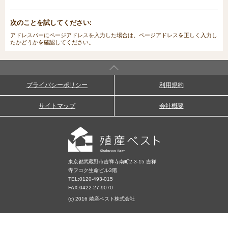
次のことを試してください:
アドレスバーにページアドレスを入力した場合は、ページアドレスを正しく入力し
たかどうかを確認してください。
プライバシーポリシー
利用規約
サイトマップ
会社概要
東京都武蔵野市吉祥寺南町2-3-15 吉祥
寺フコク生命ビル3階
TEL:
0120-493-015
FAX:0422-27-9070
(c) 2016 殖産ベスト株式会社