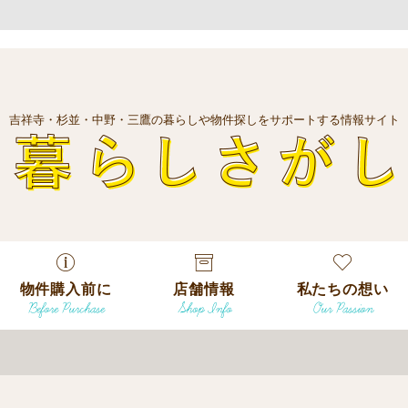
吉祥寺・杉並・中野・三鷹の暮らしや物件探しをサポートする情報サイト
暮
物件購入前に
店舗情報
私たちの想い
Before Purchase
Shop Info
Our Passion
エリアから探
す
エリアから探
吉祥寺本店
沿線
す
/
駅から