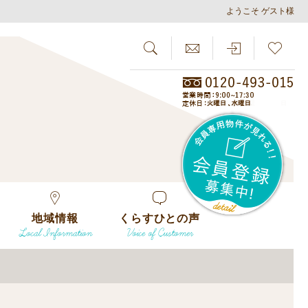
ようこそ ゲスト様
SEARCH
らしさがし
会員
地域情報
くらすひとの声
Local Information
Voice of Customer