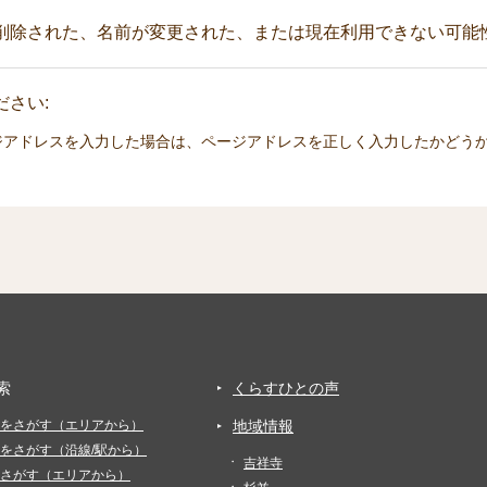
削除された、名前が変更された、または現在利用できない可能
さい:
ジアドレスを入力した場合は、ページアドレスを正しく入力したかどう
索
くらすひとの声
をさがす（エリアから）
地域情報
をさがす（沿線/駅から）
吉祥寺
さがす（エリアから）