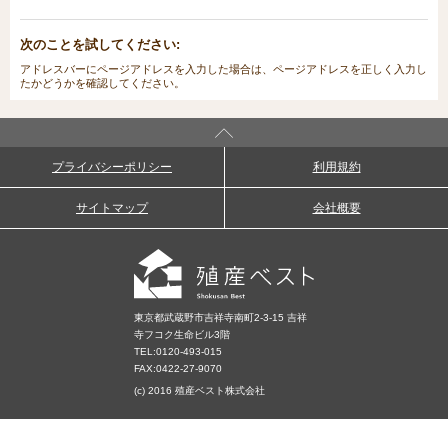
次のことを試してください:
アドレスバーにページアドレスを入力した場合は、ページアドレスを正しく入力し
たかどうかを確認してください。
プライバシーポリシー
利用規約
サイトマップ
会社概要
東京都武蔵野市吉祥寺南町2-3-15 吉祥
寺フコク生命ビル3階
TEL:
0120-493-015
FAX:0422-27-9070
(c) 2016 殖産ベスト株式会社