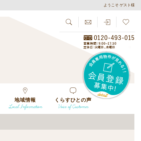
ようこそ ゲスト様
SEARCH
らしさがし
会員
地域情報
くらすひとの声
Local Information
Voice of Customer