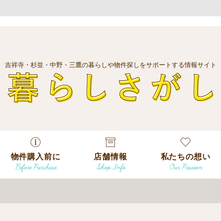
吉祥寺・杉並・中野・三鷹の暮らしや物件探しをサポートする情報サイト
暮
物件購入前に
店舗情報
私たちの想い
Before Purchase
Shop Info
Our Passion
エリアから探
す
エリアから探
吉祥寺本店
沿線
す
/
駅から