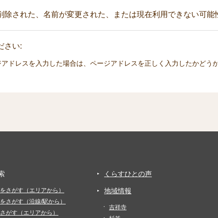
削除された、名前が変更された、または現在利用できない可能
さい:
ジアドレスを入力した場合は、ページアドレスを正しく入力したかどう
索
くらすひとの声
をさがす（エリアから）
地域情報
をさがす（沿線/駅から）
吉祥寺
さがす（エリアから）