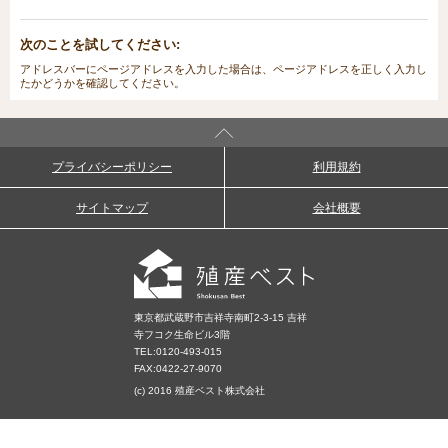
次のことを試してください:
アドレスバーにページアドレスを入力した場合は、ページアドレスを正しく入力し
たかどうかを確認してください。
プライバシーポリシー
利用規約
サイトマップ
会社概要
東京都武蔵野市吉祥寺南町2-3-15 吉祥
寺フコク生命ビル3階
TEL:
0120-493-015
FAX:0422-27-9070
(c) 2016 殖産ベスト株式会社