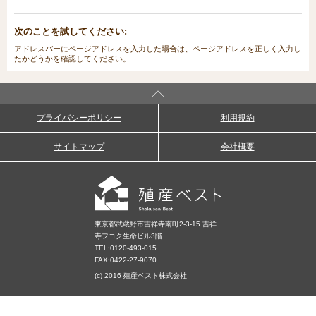
次のことを試してください:
アドレスバーにページアドレスを入力した場合は、ページアドレスを正しく入力し
たかどうかを確認してください。
プライバシーポリシー
利用規約
サイトマップ
会社概要
東京都武蔵野市吉祥寺南町2-3-15 吉祥
寺フコク生命ビル3階
TEL:
0120-493-015
FAX:0422-27-9070
(c) 2016 殖産ベスト株式会社