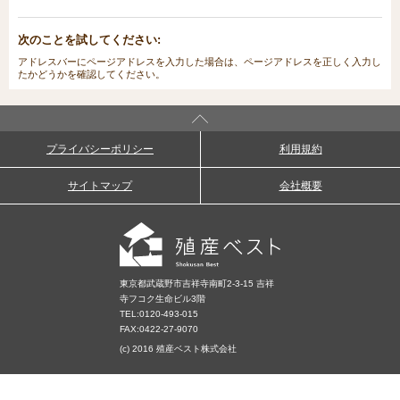
次のことを試してください:
アドレスバーにページアドレスを入力した場合は、ページアドレスを正しく入力し
たかどうかを確認してください。
プライバシーポリシー
利用規約
サイトマップ
会社概要
東京都武蔵野市吉祥寺南町2-3-15 吉祥
寺フコク生命ビル3階
TEL:
0120-493-015
FAX:0422-27-9070
(c) 2016 殖産ベスト株式会社