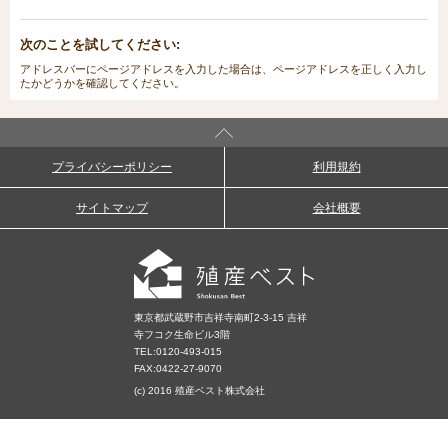
次のことを試してください:
アドレスバーにページアドレスを入力した場合は、ページアドレスを正しく入力し
たかどうかを確認してください。
プライバシーポリシー
利用規約
サイトマップ
会社概要
東京都武蔵野市吉祥寺南町2-3-15 吉祥
寺フコク生命ビル3階
TEL:
0120-493-015
FAX:0422-27-9070
(c) 2016 殖産ベスト株式会社