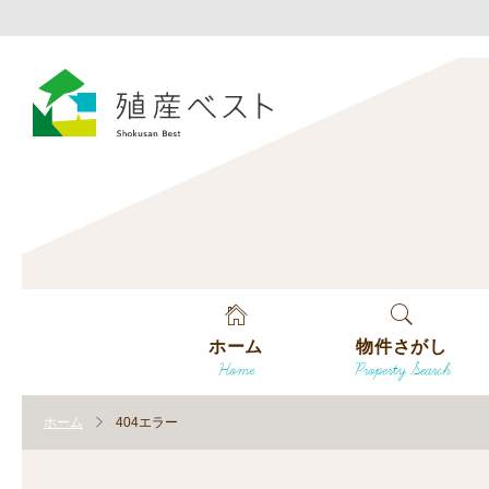
ホーム
物件さがし
Home
Property Search
戸建てを探す
ホーム
404エラー
土地を探す