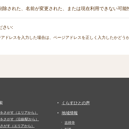
削除された、名前が変更された、または現在利用できない可能
さい:
ジアドレスを入力した場合は、ページアドレスを正しく入力したかどう
索
くらすひとの声
をさがす（エリアから）
地域情報
をさがす（沿線/駅から）
吉祥寺
さがす（エリアから）