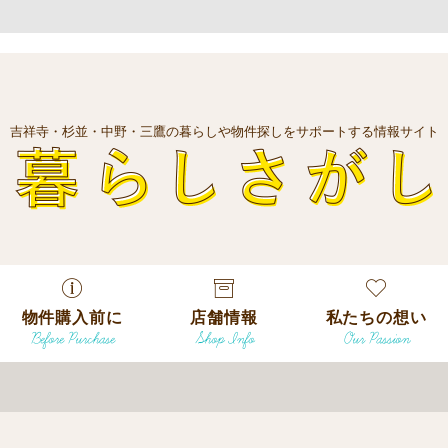
吉祥寺・杉並・中野・三鷹の暮らしや物件探しをサポートする情報サイト
暮
物件購入前に
店舗情報
私たちの想い
Before Purchase
Shop Info
Our Passion
エリアから探
す
エリアから探
吉祥寺本店
沿線
す
/
駅から