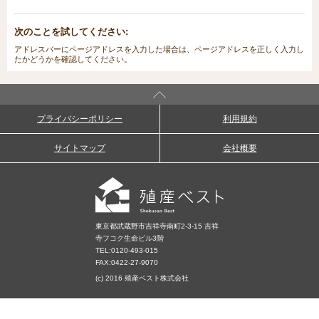
次のことを試してください:
アドレスバーにページアドレスを入力した場合は、ページアドレスを正しく入力し
たかどうかを確認してください。
プライバシーポリシー
利用規約
サイトマップ
会社概要
東京都武蔵野市吉祥寺南町2-3-15 吉祥
寺フコク生命ビル3階
TEL:
0120-493-015
FAX:0422-27-9070
(c) 2016 殖産ベスト株式会社