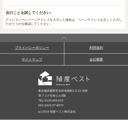
次のことを試してください:
アドレスバーにページアドレスを入力した場合は、ページアドレスを正しく入力し
たかどうかを確認してください。
プライバシーポリシー
利用規約
サイトマップ
会社概要
東京都武蔵野市吉祥寺南町2-3-15 吉祥
寺フコク生命ビル3階
TEL:
0120-493-015
FAX:0422-27-9070
(c) 2016 殖産ベスト株式会社