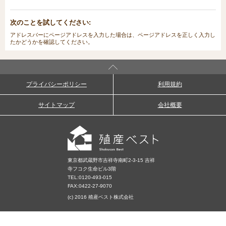
次のことを試してください:
アドレスバーにページアドレスを入力した場合は、ページアドレスを正しく入力し
たかどうかを確認してください。
プライバシーポリシー
利用規約
サイトマップ
会社概要
東京都武蔵野市吉祥寺南町2-3-15 吉祥
寺フコク生命ビル3階
TEL:
0120-493-015
FAX:0422-27-9070
(c) 2016 殖産ベスト株式会社