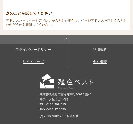
次のことを試してください:
アドレスバーにページアドレスを入力した場合は、ページアドレスを正しく入力し
たかどうかを確認してください。
プライバシーポリシー
利用規約
サイトマップ
会社概要
東京都武蔵野市吉祥寺南町2-3-15 吉祥
寺フコク生命ビル3階
TEL:
0120-493-015
FAX:0422-27-9070
(c) 2016 殖産ベスト株式会社