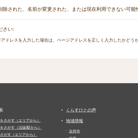
削除された、名前が変更された、または現在利用できない可能
さい:
ジアドレスを入力した場合は、ページアドレスを正しく入力したかどう
索
くらすひとの声
をさがす（エリアから）
地域情報
をさがす（沿線/駅から）
吉祥寺
さがす（エリアから）