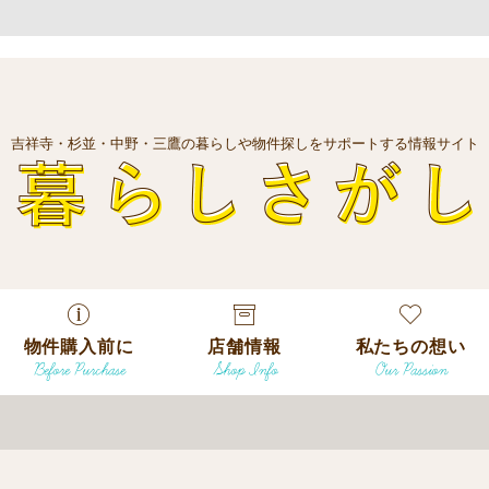
吉祥寺・杉並・中野・三鷹の暮らしや物件探しをサポートする情報サイト
暮
物件購入前に
店舗情報
私たちの想い
Before Purchase
Shop Info
Our Passion
エリアから探
す
エリアから探
吉祥寺本店
沿線
す
/
駅から