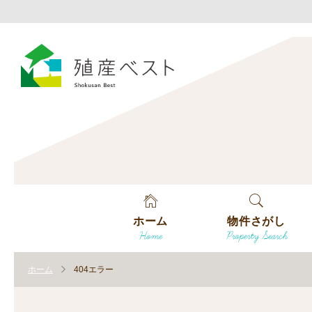
ホーム
物件さがし
Home
Property Search
戸建てを探す
ホーム
404エラー
土地を探す