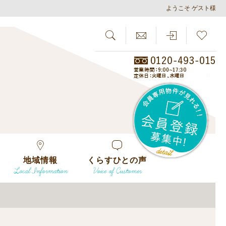
ようこそ ゲスト様
SEARCH
らしさがし
会員
地域情報
くらすひとの声
Local Information
Voice of Customer