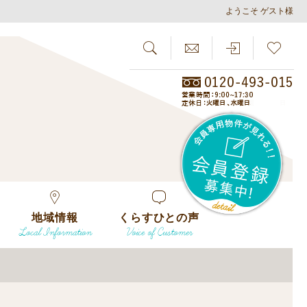
ようこそ ゲスト様
SEARCH
らしさがし
会員
地域情報
くらすひとの声
Local Information
Voice of Customer