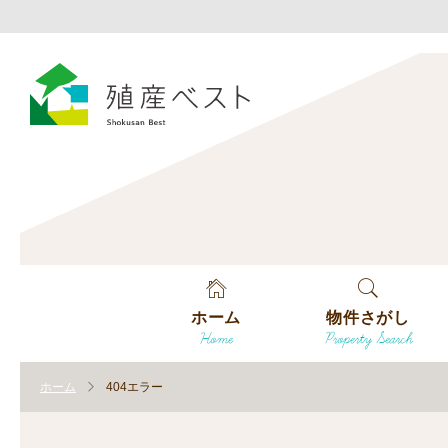
ホーム
物件さがし
Home
Property Search
戸建てを探す
ホーム
404エラー
土地を探す