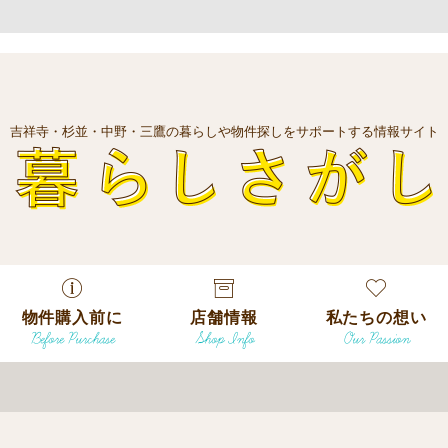
吉祥寺・杉並・中野・三鷹の暮らしや物件探しをサポートする情報サイト
暮
物件購入前に
店舗情報
私たちの想い
Before Purchase
Shop Info
Our Passion
エリアから探
す
エリアから探
吉祥寺本店
沿線
す
/
駅から