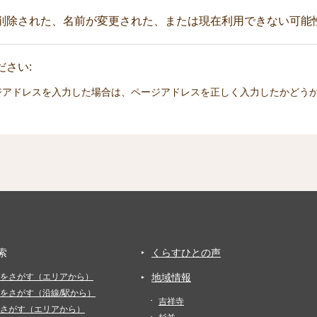
削除された、名前が変更された、または現在利用できない可能
さい:
ジアドレスを入力した場合は、ページアドレスを正しく入力したかどう
索
くらすひとの声
をさがす（エリアから）
地域情報
をさがす（沿線/駅から）
吉祥寺
さがす（エリアから）