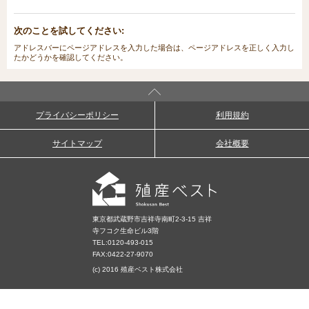
次のことを試してください:
アドレスバーにページアドレスを入力した場合は、ページアドレスを正しく入力し
たかどうかを確認してください。
プライバシーポリシー
利用規約
サイトマップ
会社概要
東京都武蔵野市吉祥寺南町2-3-15 吉祥
寺フコク生命ビル3階
TEL:
0120-493-015
FAX:0422-27-9070
(c) 2016 殖産ベスト株式会社