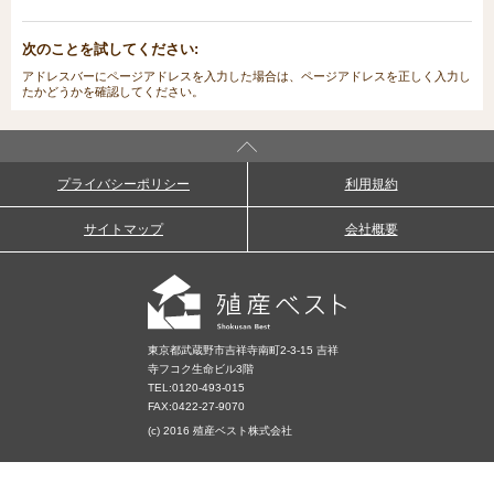
次のことを試してください:
アドレスバーにページアドレスを入力した場合は、ページアドレスを正しく入力し
たかどうかを確認してください。
プライバシーポリシー
利用規約
サイトマップ
会社概要
東京都武蔵野市吉祥寺南町2-3-15 吉祥
寺フコク生命ビル3階
TEL:
0120-493-015
FAX:0422-27-9070
(c) 2016 殖産ベスト株式会社