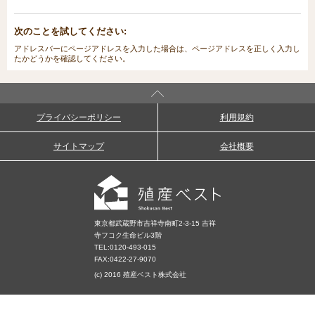
次のことを試してください:
アドレスバーにページアドレスを入力した場合は、ページアドレスを正しく入力し
たかどうかを確認してください。
プライバシーポリシー
利用規約
サイトマップ
会社概要
東京都武蔵野市吉祥寺南町2-3-15 吉祥
寺フコク生命ビル3階
TEL:
0120-493-015
FAX:0422-27-9070
(c) 2016 殖産ベスト株式会社