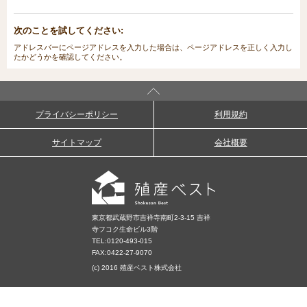
次のことを試してください:
アドレスバーにページアドレスを入力した場合は、ページアドレスを正しく入力し
たかどうかを確認してください。
プライバシーポリシー
利用規約
サイトマップ
会社概要
東京都武蔵野市吉祥寺南町2-3-15 吉祥
寺フコク生命ビル3階
TEL:
0120-493-015
FAX:0422-27-9070
(c) 2016 殖産ベスト株式会社