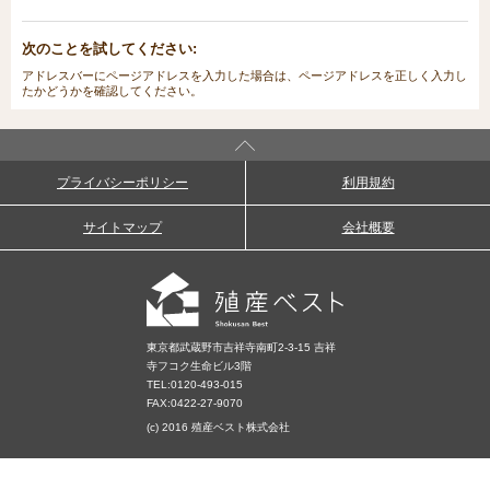
次のことを試してください:
アドレスバーにページアドレスを入力した場合は、ページアドレスを正しく入力し
たかどうかを確認してください。
プライバシーポリシー
利用規約
サイトマップ
会社概要
東京都武蔵野市吉祥寺南町2-3-15 吉祥
寺フコク生命ビル3階
TEL:
0120-493-015
FAX:0422-27-9070
(c) 2016 殖産ベスト株式会社