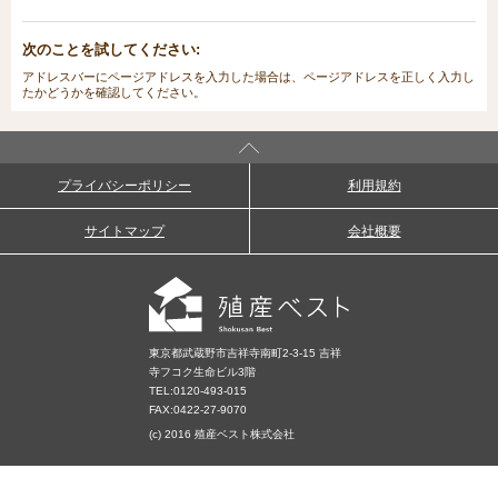
次のことを試してください:
アドレスバーにページアドレスを入力した場合は、ページアドレスを正しく入力し
たかどうかを確認してください。
プライバシーポリシー
利用規約
サイトマップ
会社概要
東京都武蔵野市吉祥寺南町2-3-15 吉祥
寺フコク生命ビル3階
TEL:
0120-493-015
FAX:0422-27-9070
(c) 2016 殖産ベスト株式会社