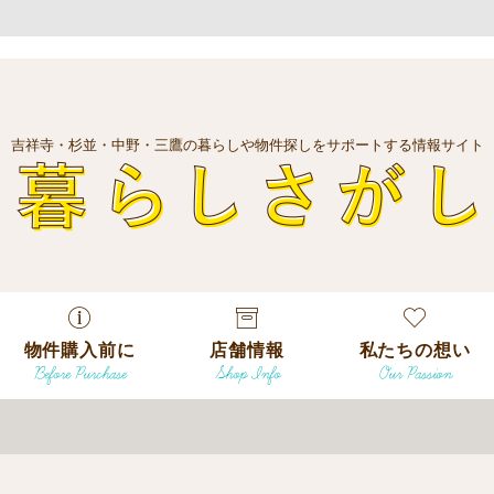
吉祥寺・杉並・中野・三鷹の暮らしや物件探しをサポートする情報サイト
暮
物件購入前に
店舗情報
私たちの想い
Before Purchase
Shop Info
Our Passion
エリアから探
す
エリアから探
吉祥寺本店
沿線
す
/
駅から