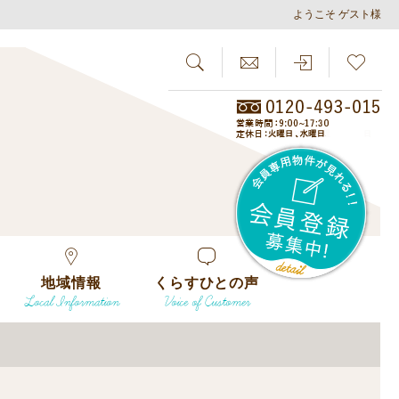
ようこそ ゲスト様
SEARCH
らしさがし
会員
地域情報
くらすひとの声
Local Information
Voice of Customer