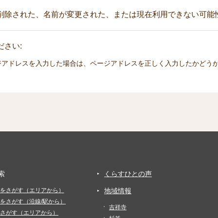
削除された、名前が変更された、または現在利用できない可能
さい:
ジアドレスを入力した場合は、ページアドレスを正しく入力したかどう
索
くらすひとの声
をさがす（エリアから）
地域情報
をさがす（沿線/駅から）
吉祥寺
さがす（エリアから）