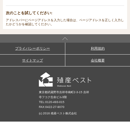
次のことを試してください:
アドレスバーにページアドレスを入力した場合は、ページアドレスを正しく入力し
たかどうかを確認してください。
プライバシーポリシー
利用規約
サイトマップ
会社概要
東京都武蔵野市吉祥寺南町2-3-15 吉祥
寺フコク生命ビル3階
TEL:
0120-493-015
FAX:0422-27-9070
(c) 2016 殖産ベスト株式会社