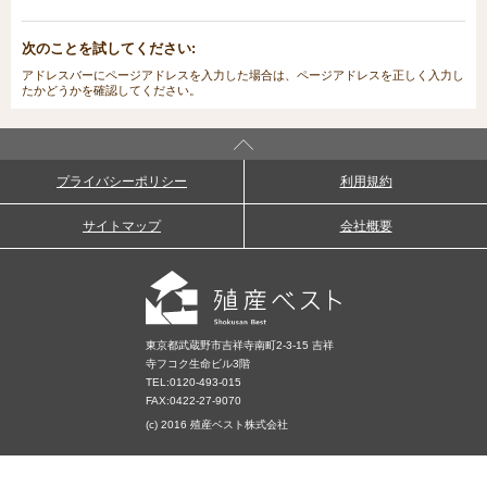
次のことを試してください:
アドレスバーにページアドレスを入力した場合は、ページアドレスを正しく入力し
たかどうかを確認してください。
プライバシーポリシー
利用規約
サイトマップ
会社概要
東京都武蔵野市吉祥寺南町2-3-15 吉祥
寺フコク生命ビル3階
TEL:
0120-493-015
FAX:0422-27-9070
(c) 2016 殖産ベスト株式会社