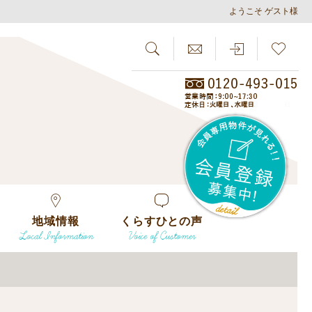
ようこそ ゲスト様
SEARCH
らしさがし
会員
地域情報
くらすひとの声
Local Information
Voice of Customer