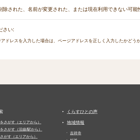
削除された、名前が変更された、または現在利用できない可能
さい:
ジアドレスを入力した場合は、ページアドレスを正しく入力したかどう
索
くらすひとの声
をさがす（エリアから）
地域情報
をさがす（沿線/駅から）
吉祥寺
さがす（エリアから）