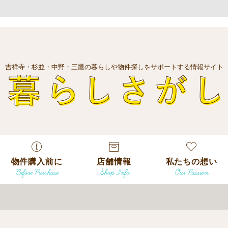
吉祥寺・杉並・中野・三鷹の暮らしや物件探しをサポートする情報サイト
暮
物件購入前に
店舗情報
私たちの想い
Before Purchase
Shop Info
Our Passion
エリアから探
す
エリアから探
吉祥寺本店
沿線
す
/
駅から