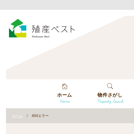
ホーム
物件さがし
Home
Property Search
戸建てを探す
ホーム
404エラー
土地を探す