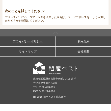
次のことを試してください:
アドレスバーにページアドレスを入力した場合は、ページアドレスを正しく入力し
たかどうかを確認してください。
プライバシーポリシー
利用規約
サイトマップ
会社概要
東京都武蔵野市吉祥寺南町2-3-15 吉祥
寺フコク生命ビル3階
TEL:
0120-493-015
FAX:0422-27-9070
(c) 2016 殖産ベスト株式会社