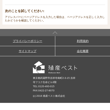
次のことを試してください:
アドレスバーにページアドレスを入力した場合は、ページアドレスを正しく入力し
たかどうかを確認してください。
プライバシーポリシー
利用規約
サイトマップ
会社概要
東京都武蔵野市吉祥寺南町2-3-15 吉祥
寺フコク生命ビル3階
TEL:
0120-493-015
FAX:0422-27-9070
(c) 2016 殖産ベスト株式会社