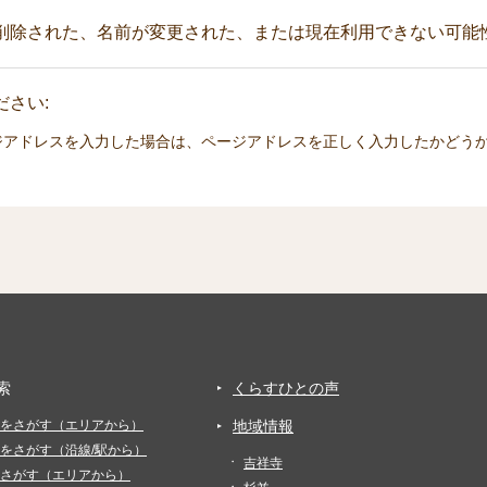
削除された、名前が変更された、または現在利用できない可能
さい:
ジアドレスを入力した場合は、ページアドレスを正しく入力したかどう
索
くらすひとの声
をさがす（エリアから）
地域情報
をさがす（沿線/駅から）
吉祥寺
さがす（エリアから）