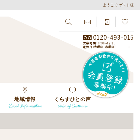
ようこそ ゲスト様
SEARCH
らしさがし
会員
地域情報
くらすひとの声
Local Information
Voice of Customer