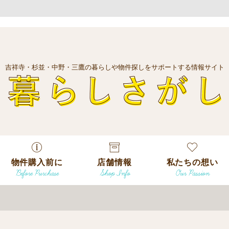
吉祥寺・杉並・中野・三鷹の暮らしや物件探しをサポートする情報サイト
暮
物件購入前に
店舗情報
私たちの想い
Before Purchase
Shop Info
Our Passion
エリアから探
す
エリアから探
吉祥寺本店
沿線
す
/
駅から