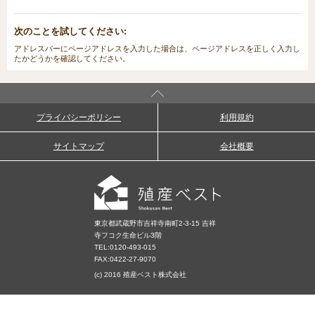
次のことを試してください:
アドレスバーにページアドレスを入力した場合は、ページアドレスを正しく入力し
たかどうかを確認してください。
プライバシーポリシー
利用規約
サイトマップ
会社概要
東京都武蔵野市吉祥寺南町2-3-15 吉祥
寺フコク生命ビル3階
TEL:
0120-493-015
FAX:0422-27-9070
(c) 2016 殖産ベスト株式会社