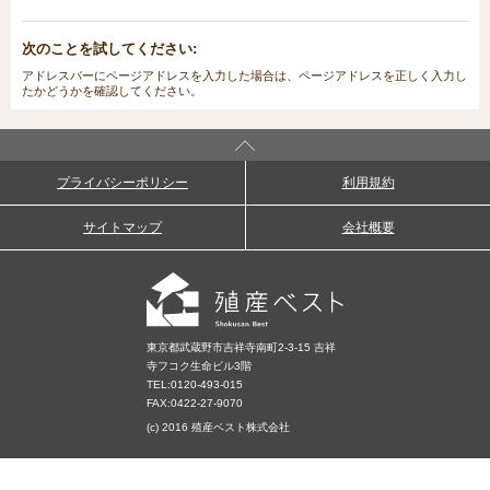
次のことを試してください:
アドレスバーにページアドレスを入力した場合は、ページアドレスを正しく入力し
たかどうかを確認してください。
プライバシーポリシー
利用規約
サイトマップ
会社概要
東京都武蔵野市吉祥寺南町2-3-15 吉祥
寺フコク生命ビル3階
TEL:
0120-493-015
FAX:0422-27-9070
(c) 2016 殖産ベスト株式会社