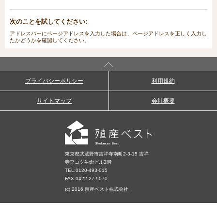
次のことを試してください:
アドレスバーにページアドレスを入力した場合は、ページアドレスを正しく入力し
たかどうかを確認してください。
プライバシーポリシー
利用規約
サイトマップ
会社概要
東京都武蔵野市吉祥寺南町2-3-15 吉祥
寺フコク生命ビル3階
TEL:
0120-493-015
FAX:0422-27-9070
(c) 2016 殖産ベスト株式会社