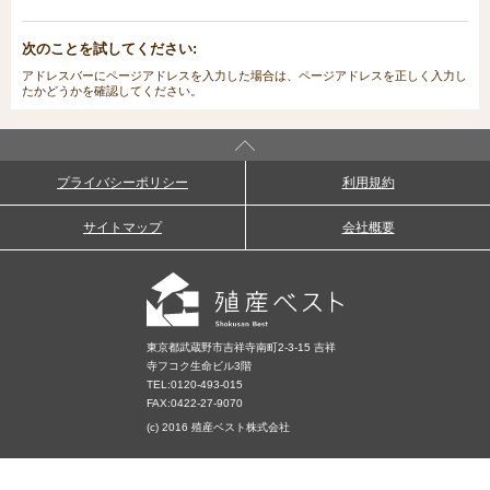
次のことを試してください:
アドレスバーにページアドレスを入力した場合は、ページアドレスを正しく入力し
たかどうかを確認してください。
プライバシーポリシー
利用規約
サイトマップ
会社概要
東京都武蔵野市吉祥寺南町2-3-15 吉祥
寺フコク生命ビル3階
TEL:
0120-493-015
FAX:0422-27-9070
(c) 2016 殖産ベスト株式会社