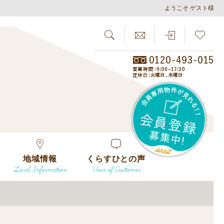
ようこそ ゲスト様
SEARCH
らしさがし
会員
地域情報
くらすひとの声
Local Information
Voice of Customer