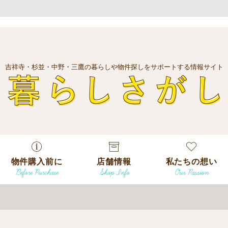
吉祥寺・杉並・中野・三鷹の暮らしや物件探しをサポートする情報サイト
暮
物件購入前に
店舗情報
私たちの想い
Before Purchase
Shop Info
Our Passion
エリアから探
す
エリアから探
吉祥寺本店
沿線
す
/
駅から