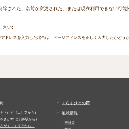
削除された、名前が変更された、または現在利用できない可能
さい:
ジアドレスを入力した場合は、ページアドレスを正しく入力したかどう
索
くらすひとの声
をさがす（エリアから）
地域情報
をさがす（沿線/駅から）
吉祥寺
さがす（エリアから）