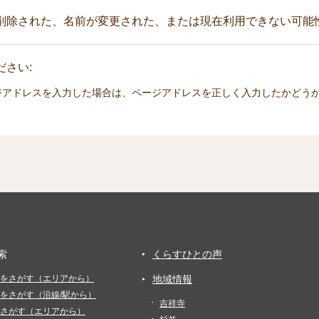
削除された、名前が変更された、または現在利用できない可能
さい:
ジアドレスを入力した場合は、ページアドレスを正しく入力したかどう
索
くらすひとの声
をさがす（エリアから）
地域情報
をさがす（沿線/駅から）
吉祥寺
さがす（エリアから）