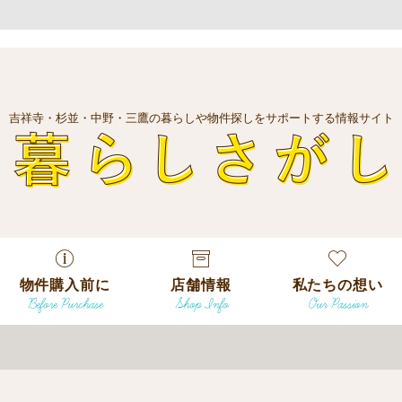
吉祥寺・杉並・中野・三鷹の暮らしや物件探しをサポートする情報サイト
暮
物件購入前に
店舗情報
私たちの想い
Before Purchase
Shop Info
Our Passion
エリアから探
す
エリアから探
吉祥寺本店
沿線
す
/
駅から