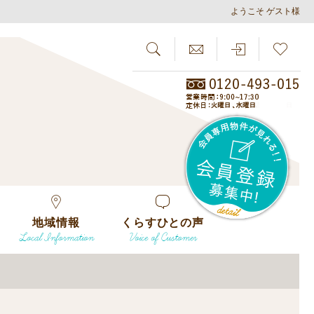
ようこそ ゲスト様
SEARCH
らしさがし
会員
地域情報
くらすひとの声
Local Information
Voice of Customer