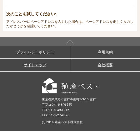
次のことを試してください:
アドレスバーにページアドレスを入力した場合は、ページアドレスを正しく入力し
たかどうかを確認してください。
プライバシーポリシー
利用規約
サイトマップ
会社概要
東京都武蔵野市吉祥寺南町2-3-15 吉祥
寺フコク生命ビル3階
TEL:
0120-493-015
FAX:0422-27-9070
(c) 2016 殖産ベスト株式会社