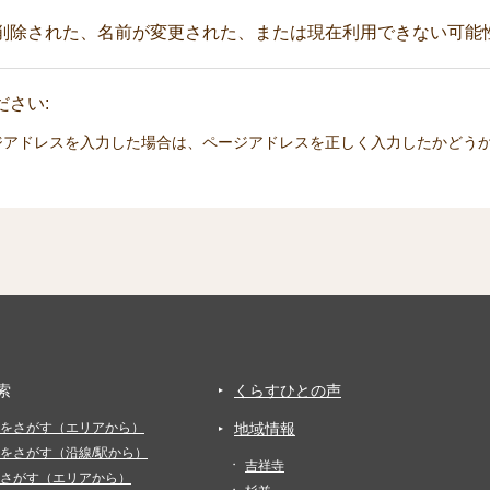
削除された、名前が変更された、または現在利用できない可能
さい:
ジアドレスを入力した場合は、ページアドレスを正しく入力したかどう
索
くらすひとの声
をさがす（エリアから）
地域情報
をさがす（沿線/駅から）
吉祥寺
さがす（エリアから）