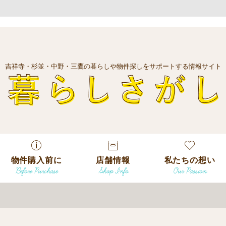
吉祥寺・杉並・中野・三鷹の暮らしや物件探しをサポートする情報サイト
暮
物件購入前に
店舗情報
私たちの想い
Before Purchase
Shop Info
Our Passion
エリアから探
す
エリアから探
吉祥寺本店
沿線
す
/
駅から