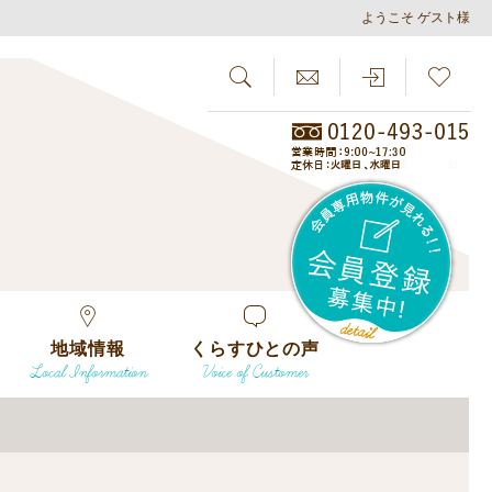
ようこそ ゲスト様
SEARCH
らしさがし
会員
地域情報
くらすひとの声
Local Information
Voice of Customer