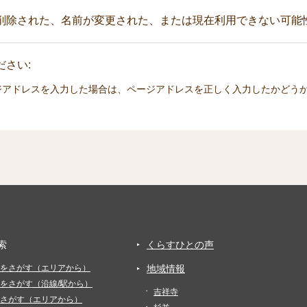
削除された、名前が変更された、または現在利用できない可能
さい:
ジアドレスを入力した場合は、ページアドレスを正しく入力したかどう
索
くらすひとの声
をさがす（エリアから）
地域情報
をさがす（沿線/駅から）
吉祥寺
さがす（エリアから）