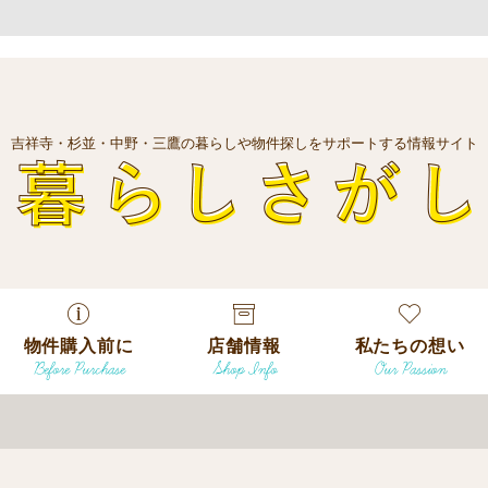
吉祥寺・杉並・中野・三鷹の暮らしや物件探しをサポートする情報サイト
暮
物件購入前に
店舗情報
私たちの想い
Before Purchase
Shop Info
Our Passion
エリアから探
す
エリアから探
吉祥寺本店
沿線
す
/
駅から