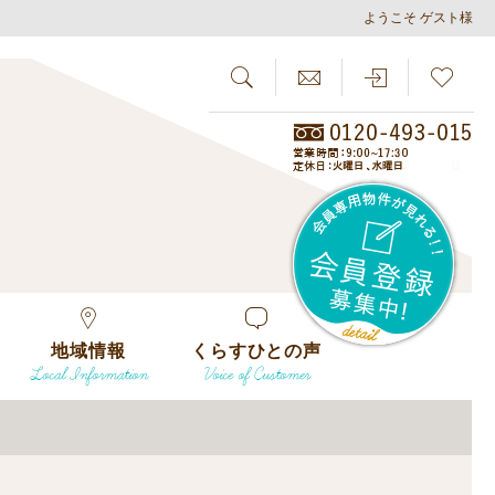
ようこそ ゲスト様
SEARCH
らしさがし
会員
地域情報
くらすひとの声
Local Information
Voice of Customer