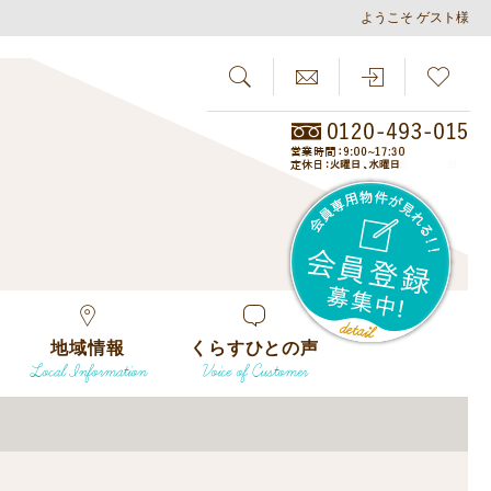
ようこそ ゲスト様
SEARCH
らしさがし
会員
地域情報
くらすひとの声
Local Information
Voice of Customer