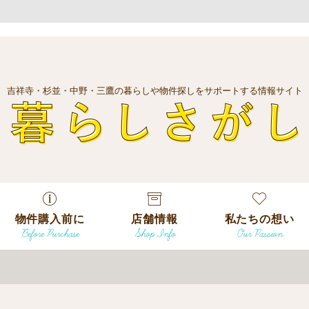
吉祥寺・杉並・中野・三鷹の暮らしや物件探しをサポートする情報サイト
暮
物件購入前に
店舗情報
私たちの想い
Before Purchase
Shop Info
Our Passion
エリアから探
す
エリアから探
吉祥寺本店
沿線
す
/
駅から