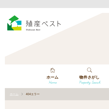
ホーム
物件さがし
Home
Property Search
戸建てを探す
ホーム
404エラー
土地を探す