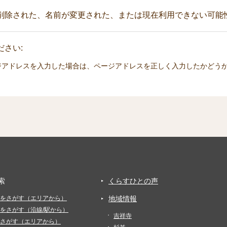
削除された、名前が変更された、または現在利用できない可能
さい:
ジアドレスを入力した場合は、ページアドレスを正しく入力したかどう
索
くらすひとの声
をさがす（エリアから）
地域情報
をさがす（沿線/駅から）
吉祥寺
さがす（エリアから）