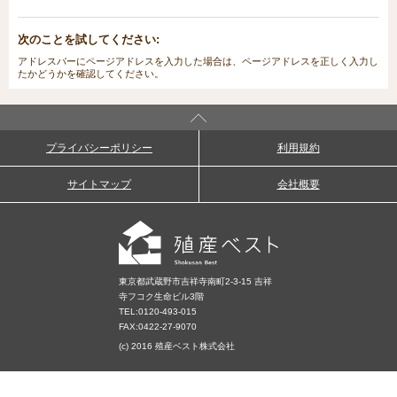
次のことを試してください:
アドレスバーにページアドレスを入力した場合は、ページアドレスを正しく入力し
たかどうかを確認してください。
プライバシーポリシー
利用規約
サイトマップ
会社概要
東京都武蔵野市吉祥寺南町2-3-15 吉祥
寺フコク生命ビル3階
TEL:
0120-493-015
FAX:0422-27-9070
(c) 2016 殖産ベスト株式会社