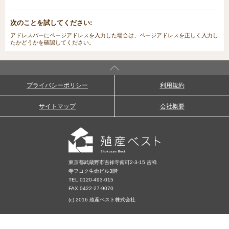
次のことを試してください:
アドレスバーにページアドレスを入力した場合は、ページアドレスを正しく入力し
たかどうかを確認してください。
プライバシーポリシー
利用規約
サイトマップ
会社概要
東京都武蔵野市吉祥寺南町2-3-15 吉祥
寺フコク生命ビル3階
TEL:
0120-493-015
FAX:0422-27-9070
(c) 2016 殖産ベスト株式会社