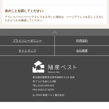
次のことを試してください:
アドレスバーにページアドレスを入力した場合は、ページアドレスを正しく入力し
たかどうかを確認してください。
プライバシーポリシー
利用規約
サイトマップ
会社概要
東京都武蔵野市吉祥寺南町2-3-15 吉祥
寺フコク生命ビル3階
TEL:
0120-493-015
FAX:0422-27-9070
(c) 2016 殖産ベスト株式会社