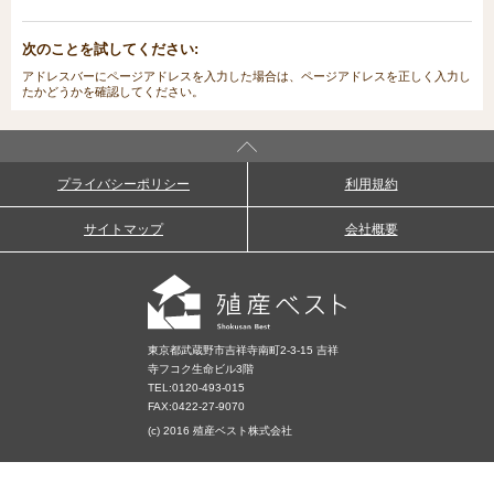
次のことを試してください:
アドレスバーにページアドレスを入力した場合は、ページアドレスを正しく入力し
たかどうかを確認してください。
プライバシーポリシー
利用規約
サイトマップ
会社概要
東京都武蔵野市吉祥寺南町2-3-15 吉祥
寺フコク生命ビル3階
TEL:
0120-493-015
FAX:0422-27-9070
(c) 2016 殖産ベスト株式会社