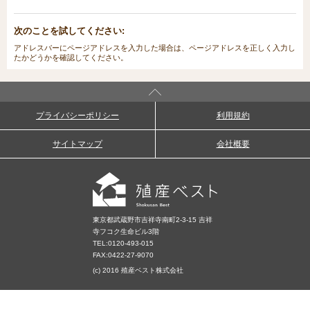
次のことを試してください:
アドレスバーにページアドレスを入力した場合は、ページアドレスを正しく入力し
たかどうかを確認してください。
プライバシーポリシー
利用規約
サイトマップ
会社概要
東京都武蔵野市吉祥寺南町2-3-15 吉祥
寺フコク生命ビル3階
TEL:
0120-493-015
FAX:0422-27-9070
(c) 2016 殖産ベスト株式会社