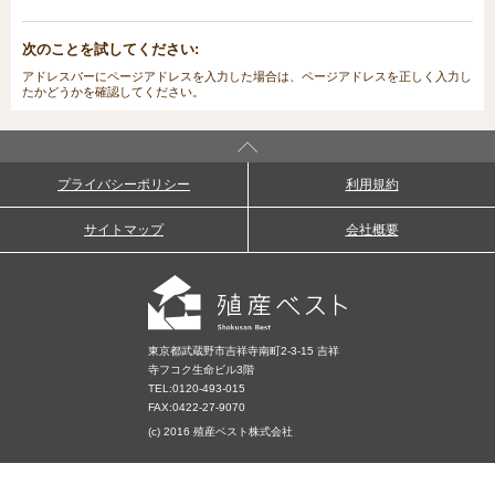
次のことを試してください:
アドレスバーにページアドレスを入力した場合は、ページアドレスを正しく入力し
たかどうかを確認してください。
プライバシーポリシー
利用規約
サイトマップ
会社概要
東京都武蔵野市吉祥寺南町2-3-15 吉祥
寺フコク生命ビル3階
TEL:
0120-493-015
FAX:0422-27-9070
(c) 2016 殖産ベスト株式会社